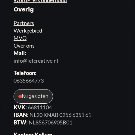
Overig
Partners
Werkgebied
MVO
Over ons
Mail:
info@lefcreative.nl
Telefoon:
0635664773
Nu gesloten
KVK:
66811104
IBAN:
NL20 KNAB 0256 6351 61
BTW:
NL856706905B01
Kantoor Kollum