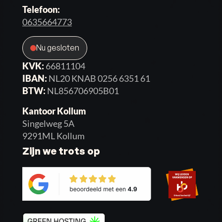
Telefoon:
0635664773
Nu gesloten
KVK:
66811104
IBAN:
NL20 KNAB 0256 6351 61
BTW:
NL856706905B01
Kantoor Kollum
Singelweg 5A
9291ML Kollum
Zijn we trots op