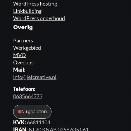
WordPress hosting
Linkbuilding
WordPress onderhoud
Overig
Partners
Werkgebied
MVO
Over ons
Mail:
info@lefcreative.nl
Telefoon:
0635664773
Nu gesloten
KVK:
66811104
IBAN:
NL20 KNAB 0256 6351 61